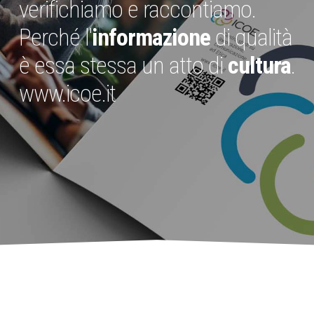
verifichiamo e raccontiamo.
Perché l'
informazione
di qualità
è essa stessa un atto di
cultura
.
www.icoe.it