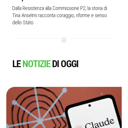
a
Dalla Resistenza alla Commissione P2, la storia di
Add
Tina Anselmi racconta coraggio, riforme e senso
voc
dello Stato
ann
LE
NOTIZIE
DI OGGI