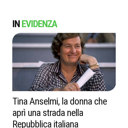
IN
EVIDENZA
Tina Anselmi, la donna che
F
aprì una strada nella
c
Repubblica italiana
ra