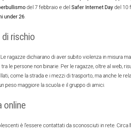
berbullismo
del 7 febbraio e del
Safer Internet Day
del 10 
ani under 26
.
 di rischio
i. Le ragazze dichiarano di aver subito violenza in misura m
 tra le persone non binarie. Per le ragazze, oltre al web, ris
llati, come la strada e i mezzi di trasporto, ma anche le rel
 un peso maggiore la scuola e il gruppo di amici.
a online
scenti è l’essere contattati da sconosciuti in rete. Circa