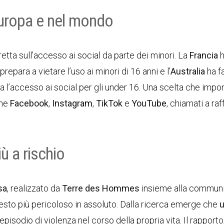
Europa e nel mondo
retta sull’accesso ai social da parte dei minori. La
Francia
h
 prepara a vietare l’uso ai minori di 16 anni e l’
Australia
ha f
ta l’accesso ai social per gli under 16. Una scelta che impo
ome
Facebook
,
Instagram
,
TikTok
e
YouTube
, chiamati a raf
ù a rischio
sa
, realizzato da
Terre des Hommes
insieme alla communi
ntesto più pericoloso in assoluto. Dalla ricerca emerge che
pisodio di violenza nel corso della propria vita. Il rapporto