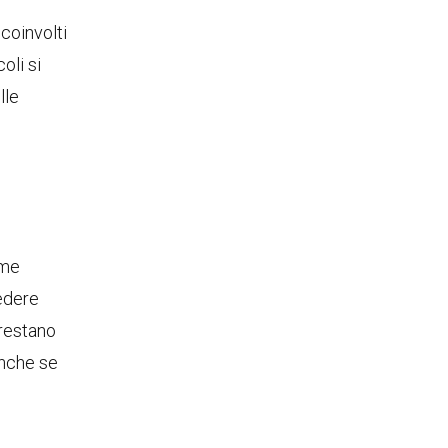
 coinvolti
oli si
lle
ome
iedere
 restano
anche se