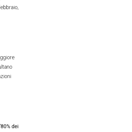
febbraio,
aggiore
ultano
azioni
l’80% dei