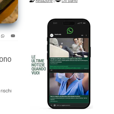
Redazione
|
Chi siamo
vono
 rischi