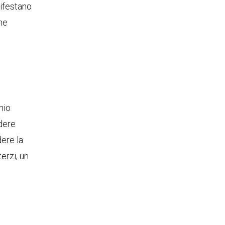
nifestano
che
hio
idere
dere la
erzi, un